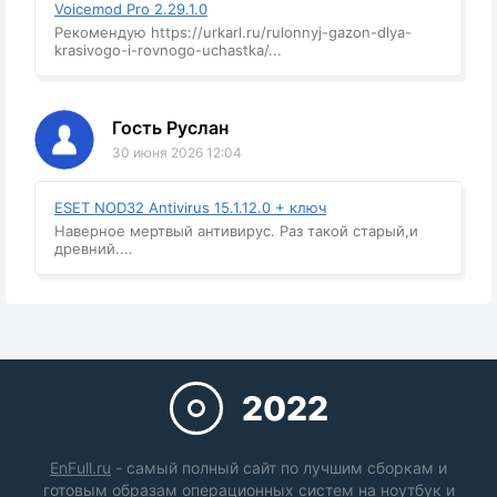
Voicemod Pro 2.29.1.0
Рекомендую https://urkarl.ru/rulonnyj-gazon-dlya-
krasivogo-i-rovnogo-uchastka/...
Гость Руслан
30 июня 2026 12:04
ESET NOD32 Antivirus 15.1.12.0 + ключ
Наверное мертвый антивирус. Раз такой старый,и
древний....
2022
EnFull.ru
- самый полный сайт по лучшим сборкам и
готовым образам операционных систем на ноутбук и