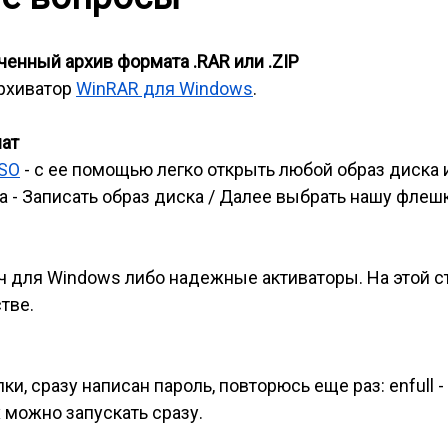
енный архив формата .RAR или .ZIP
архиватор
WinRAR для Windows
.
мат
ISO
- с ее помощью легко открыть любой образ диска 
 - Записать образ диска / Далее выбрать нашу флешк
ч для Windows либо надежные активаторы. На этой 
тве.
и, сразу написан пароль, повторюсь еще раз: enfull -
 можно запускать сразу.