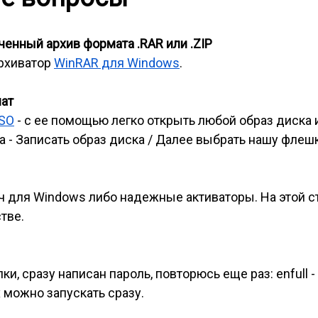
енный архив формата .RAR или .ZIP
архиватор
WinRAR для Windows
.
мат
ISO
- с ее помощью легко открыть любой образ диска 
 - Записать образ диска / Далее выбрать нашу флешк
ч для Windows либо надежные активаторы. На этой 
тве.
и, сразу написан пароль, повторюсь еще раз: enfull -
 можно запускать сразу.