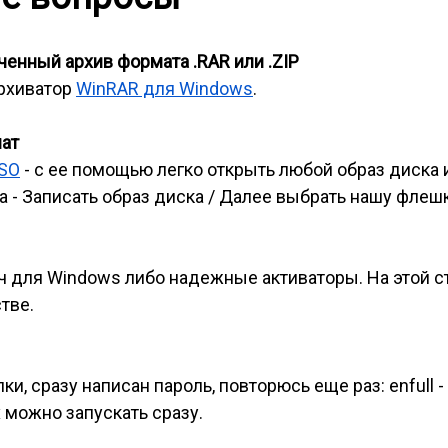
енный архив формата .RAR или .ZIP
архиватор
WinRAR для Windows
.
мат
ISO
- с ее помощью легко открыть любой образ диска 
 - Записать образ диска / Далее выбрать нашу флешк
ч для Windows либо надежные активаторы. На этой 
тве.
и, сразу написан пароль, повторюсь еще раз: enfull -
 можно запускать сразу.