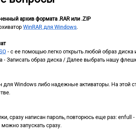
енный архив формата .RAR или .ZIP
архиватор
WinRAR для Windows
.
мат
ISO
- с ее помощью легко открыть любой образ диска 
 - Записать образ диска / Далее выбрать нашу флешк
ч для Windows либо надежные активаторы. На этой 
тве.
и, сразу написан пароль, повторюсь еще раз: enfull -
 можно запускать сразу.