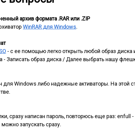
енный архив формата .RAR или .ZIP
архиватор
WinRAR для Windows
.
мат
ISO
- с ее помощью легко открыть любой образ диска 
 - Записать образ диска / Далее выбрать нашу флешк
ч для Windows либо надежные активаторы. На этой 
тве.
и, сразу написан пароль, повторюсь еще раз: enfull -
 можно запускать сразу.