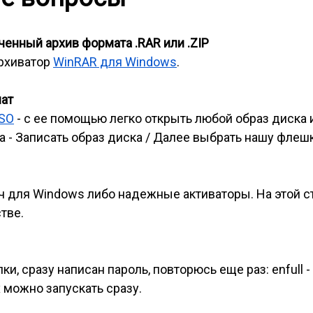
енный архив формата .RAR или .ZIP
архиватор
WinRAR для Windows
.
мат
ISO
- с ее помощью легко открыть любой образ диска 
 - Записать образ диска / Далее выбрать нашу флешк
ч для Windows либо надежные активаторы. На этой 
тве.
и, сразу написан пароль, повторюсь еще раз: enfull -
 можно запускать сразу.