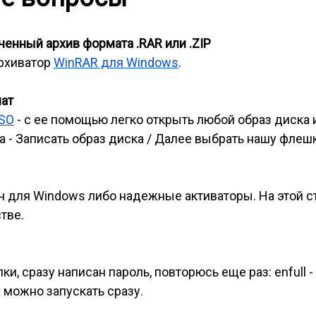
енный архив формата .RAR или .ZIP
архиватор
WinRAR для Windows
.
мат
ISO
- с ее помощью легко открыть любой образ диска 
 - Записать образ диска / Далее выбрать нашу флешк
ч для Windows либо надежные активаторы. На этой 
тве.
и, сразу написан пароль, повторюсь еще раз: enfull -
 можно запускать сразу.