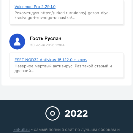
Voicemod Pro 2.29.1.0
Рекомендую https://urkarl.ru/rulonnyj-gazon-dlya-
krasivogo-i-rovnogo-uchastka/...
Гость Руслан
30 июня 2026 12:04
ESET NOD32 Antivirus 15.1.12.0 + ключ
Наверное мертвый антивирус. Раз такой старый,и
древний....
2022
EnFull.ru
- самый полный сайт по лучшим сборкам и