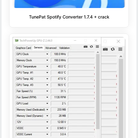
TunePat Spotify Converter 1.7.4 + crack