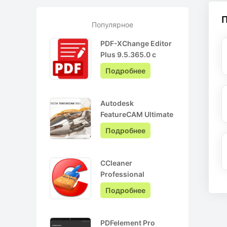
Популярное
PDF-XChange Editor
Plus 9.5.365.0 с
ключом лицензии +
Подробнее
Pro на Русском
Autodesk
FeatureCAM Ultimate
2022.0.3 + crack
Подробнее
CCleaner
Professional
6.05.10110 + ключ
Подробнее
активации + Repack
PDFelement Pro