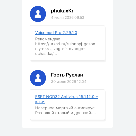
phukaxKr
4 июля 2026 09:53
Voicemod Pro 2.29.1.0
Рекомендую
https://urkarl.ru/rulonnyj-gazon-
dlya-krasivogo-i-rovnogo-
uchastka/...
Гость Руслан
30 июня 2026 12:04
ESET NOD32 Antivirus 15.1.12.0 +
ключ
Наверное мертвый антивирус.
Раз такой старый,и древний....