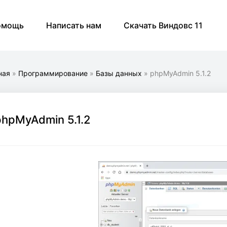
омощь
Написать нам
Скачать Виндовс 11
ная
»
Программирование
»
Базы данных
» phpMyAdmin 5.1.2
phpMyAdmin 5.1.2