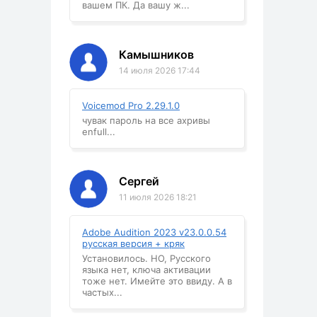
вашем ПК. Да вашу ж...
Камышников
14 июля 2026 17:44
Voicemod Pro 2.29.1.0
чувак пароль на все ахривы
enfull...
Сергей
11 июля 2026 18:21
Adobe Audition 2023 v23.0.0.54
русская версия + кряк
Установилось. НО, Русского
языка нет, ключа активации
тоже нет. Имейте это ввиду. А в
частых...