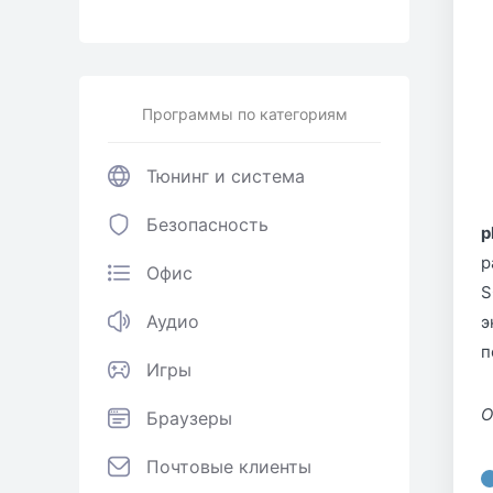
Программы по категориям
Тюнинг и система
Безопасность
p
р
Офис
S
Аудио
э
п
Игры
О
Браузеры
Почтовые клиенты