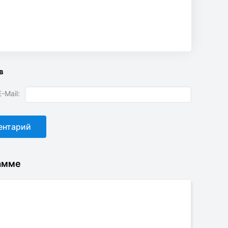
в
-Mail:
амме