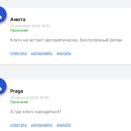
Анюта
15 сентября 2024 18:32
Прохожий
Ключ не встает автоматически, бесполезный репак
ответить
цитировать
жалоба
Praga
29 августа 2024 16:33
Прохожий
А где ключ находиться?
ответить
цитировать
жалоба