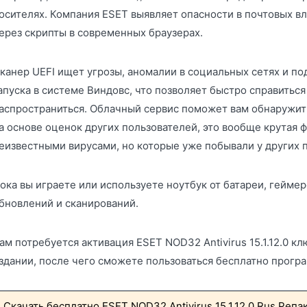
осителях. Компания ESET выявляет опасности в почтовых вло
ерез скрипты в современных браузерах.
канер UEFI ищет угрозы, аномалии в социальных сетях и 
апуска в системе Виндовс, что позволяет быстро справиться 
аспространиться. Облачный сервис поможет вам обнаружит
а основе оценок других пользователей, это вообще крутая ф
еизвестными вирусами, но которые уже побывали у других 
ока вы играете или используете ноутбук от батареи, гейм
бновлений и сканирований.
ам потребуется активация ESET NOD32 Antivirus 15.1.12.0 к
здании, после чего сможете пользоваться бесплатно прогр
Скачать бесплатно ESET NOD32 Antivirus 15.1.12.0 Rus Репа