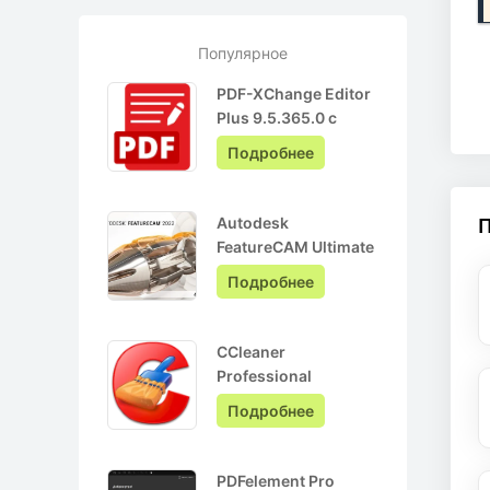
Популярное
PDF-XChange Editor
Plus 9.5.365.0 с
ключом лицензии +
Подробнее
Pro на Русском
Autodesk
FeatureCAM Ultimate
2022.0.3 + crack
Подробнее
CCleaner
Professional
6.05.10110 + ключ
Подробнее
активации + Repack
PDFelement Pro