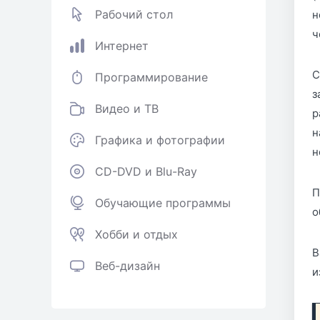
Рабочий стол
н
ч
Интернет
С
Программирование
з
Видео и ТВ
р
н
Графика и фотографии
н
CD-DVD и Blu-Ray
П
Обучающие программы
о
Хобби и отдых
В
Веб-дизайн
и