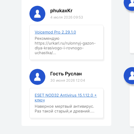
phukaxKr
4 июля 2026 09:53
Voicemod Pro 2.29.1.0
Рекомендую
https://urkarl.ru/rulonnyj-gazon-
dlya-krasivogo-i-rovnogo-
uchastka/...
Гость Руслан
30 июня 2026 12:04
ESET NOD32 Antivirus 15.1.12.0 +
ключ
Наверное мертвый антивирус.
Раз такой старый,и древний....