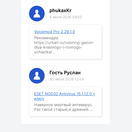
phukaxKr
4 июля 2026 09:53
Voicemod Pro 2.29.1.0
Рекомендую
https://urkarl.ru/rulonnyj-gazon-
dlya-krasivogo-i-rovnogo-
uchastka/...
Гость Руслан
30 июня 2026 12:04
ESET NOD32 Antivirus 15.1.12.0 +
ключ
Наверное мертвый антивирус.
Раз такой старый,и древний....