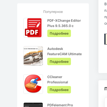
В
п
Популярное
п
PDF-XChange Editor
с
Plus 9.5.365.0 с
ключом лицензии +
Подробнее
Pro на Русском
Autodesk
FeatureCAM Ultimate
2022.0.3 + crack
Подробнее
CCleaner
Professional
6.05.10110 + ключ
Подробнее
активации + Repack
PDFelement Pro