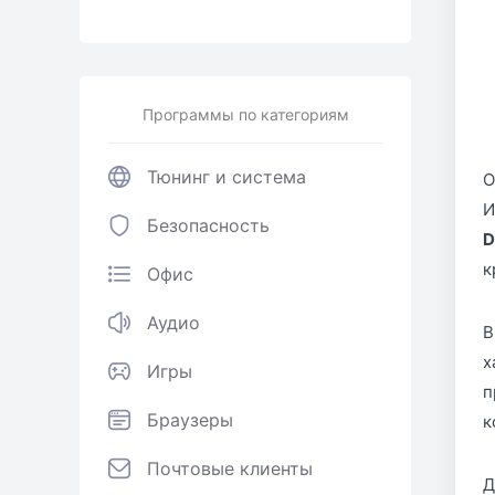
Программы по категориям
Тюнинг и система
О
И
Безопасность
D
к
Офис
Аудио
В
х
Игры
п
Браузеры
к
Почтовые клиенты
Д