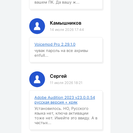
вашем ПК. Да вашу ж...
Камышников
14 июля 2026 17:44
Voicemod Pro 2.29.1.0
чувак пароль на все ахривы
enfull...
Сергей
11 июля 2026 18:21
Adobe Audition 2023 v23.0.0.54
русская версия + кряк
Установилось. НО, Русского
языка нет, ключа активации
тоже нет. Имейте это ввиду. А в
частых...