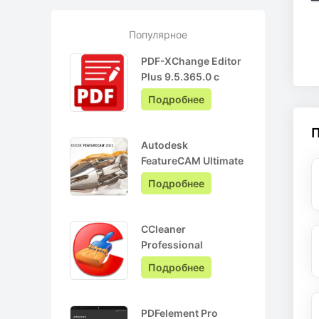
Популярное
PDF-XChange Editor
Plus 9.5.365.0 с
ключом лицензии +
Подробнее
Pro на Русском
Autodesk
FeatureCAM Ultimate
2022.0.3 + crack
Подробнее
CCleaner
Professional
6.05.10110 + ключ
Подробнее
активации + Repack
PDFelement Pro