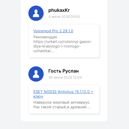
phukaxKr
4 июля 2026 09:53
Voicemod Pro 2.29.1.0
Рекомендую
https://urkarl.ru/rulonnyj-gazon-
dlya-krasivogo-i-rovnogo-
uchastka/...
Гость Руслан
30 июня 2026 12:04
ESET NOD32 Antivirus 15.1.12.0 +
ключ
Наверное мертвый антивирус.
Раз такой старый,и древний....