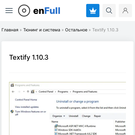
en
Full
Главная
»
Тюнинг и система
»
Остальное
» Textify 1.10.3
Textify 1.10.3