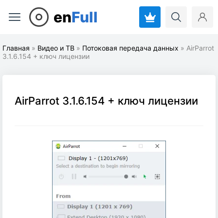
en
Full
Главная
»
Видео и ТВ
»
Потоковая передача данных
» AirParrot
3.1.6.154 + ключ лицензии
AirParrot 3.1.6.154 + ключ лицензии