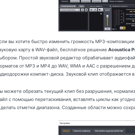
сли вы хотите быстро изменить громкость MP3-композиции 
вуковую карту в WAV-файл, бесплатное решение
Acoustica 
ыбором. Простой звуковой редактор обрабатывает аудиофа
орматов от MP3 и MP4 до WAV, WMA и AAC с разрешением до
удиодорожки компакт-диска. Звуковой клип отображается 
ы можете обрезать текущий клип без разрушения, нормализ
айл с помощью перетаскивания, вставлять циклы как угодно
 делать отметки диапазона. Созданные области можно сохра