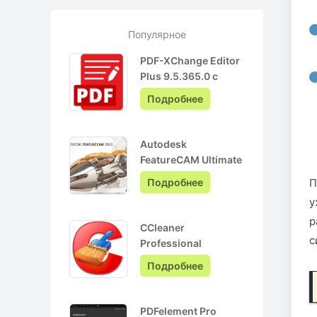
Популярное
PDF-XChange Editor
Plus 9.5.365.0 с
ключом лицензии +
Подробнее
Pro на Русском
Autodesk
FeatureCAM Ultimate
2022.0.3 + crack
Подробнее
П
у
р
CCleaner
с
Professional
6.05.10110 + ключ
Подробнее
активации + Repack
PDFelement Pro