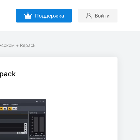
Поддержка
Войти
Русском + Repack
epack