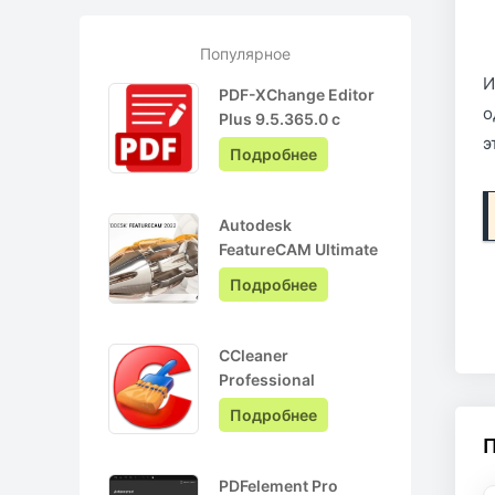
Популярное
И
PDF-XChange Editor
о
Plus 9.5.365.0 с
э
ключом лицензии +
Подробнее
Pro на Русском
Autodesk
FeatureCAM Ultimate
2022.0.3 + crack
Подробнее
CCleaner
Professional
6.05.10110 + ключ
Подробнее
активации + Repack
PDFelement Pro