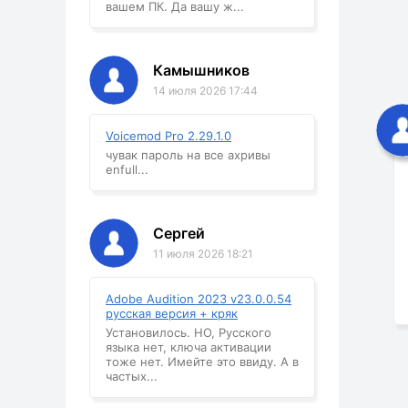
вашем ПК. Да вашу ж...
Камышников
14 июля 2026 17:44
Voicemod Pro 2.29.1.0
чувак пароль на все ахривы
enfull...
Сергей
11 июля 2026 18:21
Adobe Audition 2023 v23.0.0.54
русская версия + кряк
Установилось. НО, Русского
языка нет, ключа активации
тоже нет. Имейте это ввиду. А в
частых...