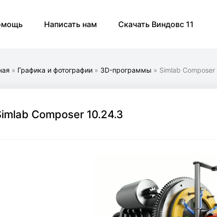
омощь
Написать нам
Скачать Виндовс 11
ная
»
Графика и фотографии
»
3D-программы
» Simlab Composer 
Simlab Composer 10.24.3