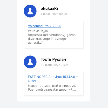
phukaxKr
4 июля 2026 09:53
Voicemod Pro 2.29.1.0
Рекомендую
https://urkarl.ru/rulonnyj-gazon-
dlya-krasivogo-i-rovnogo-
uchastka/...
Гость Руслан
30 июня 2026 12:04
ESET NOD32 Antivirus 15.1.12.0 +
ключ
Наверное мертвый антивирус.
Раз такой старый,и древний....