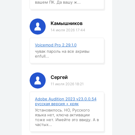
вашем ПК. Да вашу ж...
Камышников
14 июля 2026 17:44
Voicemod Pro 2.29.1.0
чувак пароль на все ахривы
enfull...
Сергей
11 июля 2026 18:21
Adobe Audition 2023 v23.0.0.54
русская версия + кряк
Установилось. НО, Русского
языка нет, ключа активации
тоже нет. Имейте это ввиду. А в
частых...