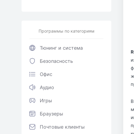
Программы по категориям
Тюнинг и система
R
и
Безопасность
ф
Офис
ж
п
Аудио
Игры
В
м
Браузеры
и
п
Почтовые клиенты
к