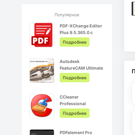
Популярное
PDF-XChange Editor
Plus 9.5.365.0 с
ключом лицензии +
Подробнее
Pro на Русском
Autodesk
FeatureCAM Ultimate
2022.0.3 + crack
Подробнее
CCleaner
Professional
6.05.10110 + ключ
Подробнее
активации + Repack
PDFelement Pro