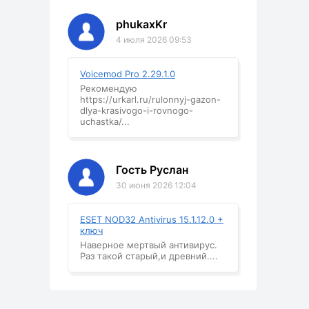
phukaxKr
4 июля 2026 09:53
Voicemod Pro 2.29.1.0
Рекомендую
https://urkarl.ru/rulonnyj-gazon-
dlya-krasivogo-i-rovnogo-
uchastka/...
Гость Руслан
30 июня 2026 12:04
ESET NOD32 Antivirus 15.1.12.0 +
ключ
Наверное мертвый антивирус.
Раз такой старый,и древний....