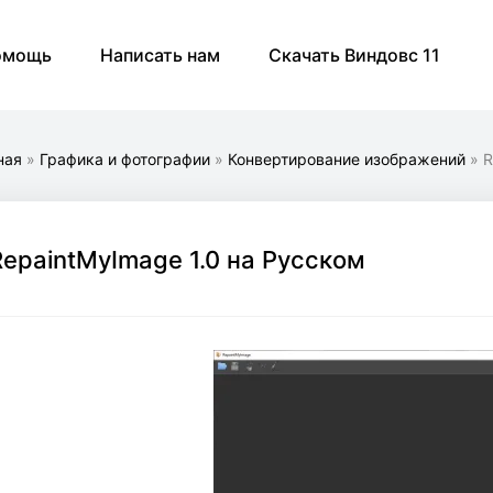
омощь
Написать нам
Скачать Виндовс 11
ная
»
Графика и фотографии
»
Конвертирование изображений
» R
RepaintMyImage 1.0 на Русском