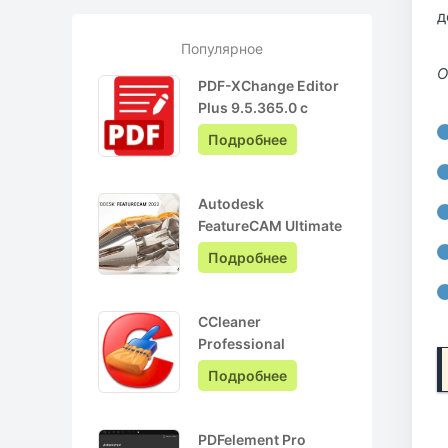
д
Популярное
О
PDF-XChange Editor
Plus 9.5.365.0 с
ключом лицензии +
Подробнее
Pro на Русском
Autodesk
FeatureCAM Ultimate
2022.0.3 + crack
Подробнее
CCleaner
Professional
6.05.10110 + ключ
Подробнее
активации + Repack
PDFelement Pro