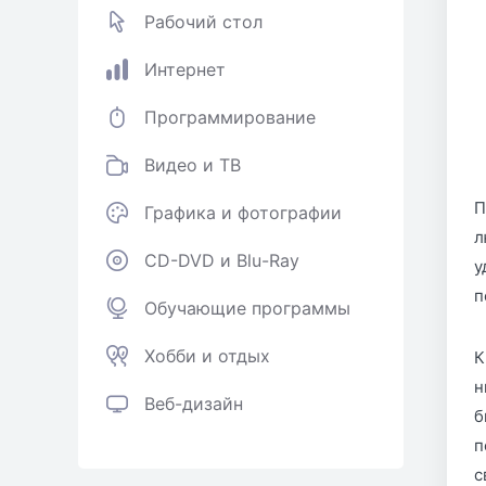
Рабочий стол
Интернет
Программирование
Видео и ТВ
П
Графика и фотографии
л
CD-DVD и Blu-Ray
у
п
Обучающие программы
Хобби и отдых
К
н
Веб-дизайн
б
п
с