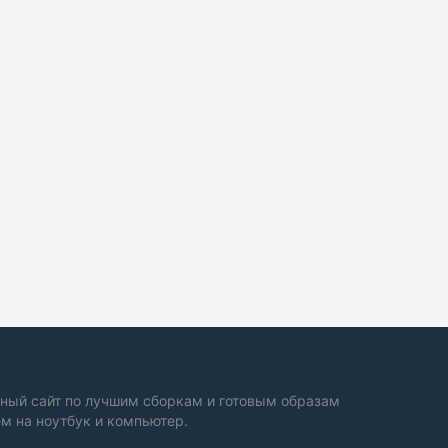
ный сайт по лучшим сборкам и готовым образам
м на ноутбук и компьютер.