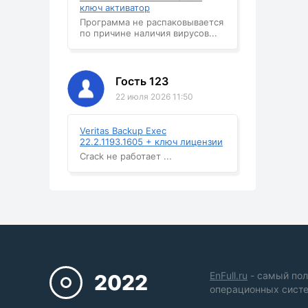
ключ активатор
Программа не распаковывается
по причине наличия вирусов...
Гость 123
22 июля 2026 11:50
Veritas Backup Exec
22.2.1193.1605 + ключ лицензии
Crack не работает ...
EnFull.ru
- самый пол
2022
операционных систе