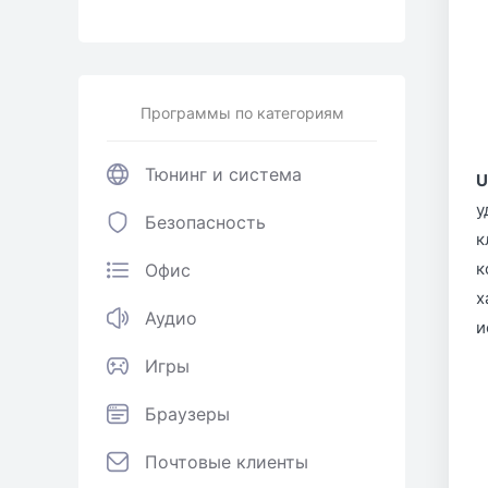
Программы по категориям
Тюнинг и система
U
у
Безопасность
к
к
Офис
х
Аудио
и
Игры
Браузеры
Почтовые клиенты