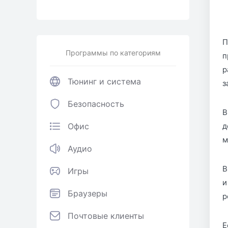
П
Программы по категориям
п
р
Тюнинг и система
з
Безопасность
В
Офис
д
м
Аудио
В
Игры
и
Браузеры
р
Почтовые клиенты
Е