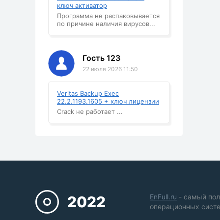
ключ активатор
Программа не распаковывается
по причине наличия вирусов...
Гость 123
22 июля 2026 11:50
Veritas Backup Exec
22.2.1193.1605 + ключ лицензии
Crack не работает ...
EnFull.ru
- самый пол
2022
операционных систе