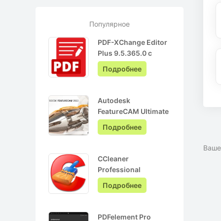
Популярное
PDF-XChange Editor
Plus 9.5.365.0 с
ключом лицензии +
Подробнее
Pro на Русском
Autodesk
FeatureCAM Ultimate
2022.0.3 + crack
Подробнее
Ваше
CCleaner
Professional
6.05.10110 + ключ
Подробнее
активации + Repack
PDFelement Pro