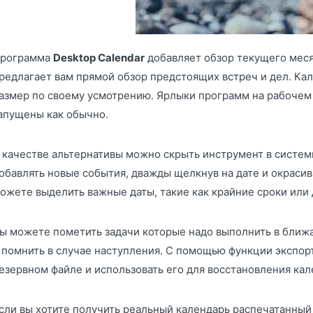
рограмма
Desktop Calendar
добавляет обзор текущего меся
редлагает вам прямой обзор предстоящих встреч и дел. Ка
азмер по своему усмотрению. Ярлыки программ на рабочем 
апущены как обычно.
 качестве альтернативы можно скрыть инструмент в системн
обавлять новые события, дважды щелкнув на дате и окрасив
ожете выделить важные даты, такие как крайние сроки или
ы можете пометить задачи которые надо выполнить в ближа
 помнить в случае наступления. С помощью функции экспорт
езервном файле и использовать его для восстановления ка
сли вы хотите получить реальный календарь распечатанный