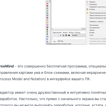
reeMind
- это совершенно бесплатная программа, специальн
правления картами ума и блок-схемами, включая иерархичес
rocess Model and Notation) в интерфейсе вашего ПК.
едактор имеет очень дружественный и интуитивно понятны
азработок. Настолько, что прямо с начального экрана вы ст
оторого вы можете выполнять разработки, которые, кстати,