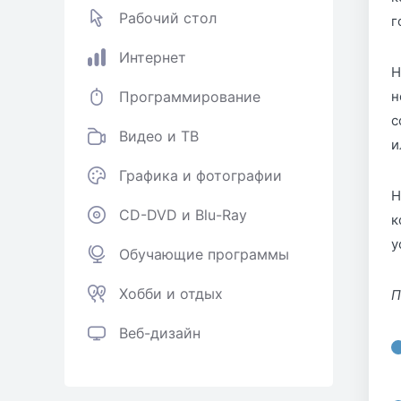
Рабочий стол
г
Интернет
Н
Программирование
н
с
Видео и ТВ
и
Графика и фотографии
Н
CD-DVD и Blu-Ray
к
у
Обучающие программы
Хобби и отдых
П
Веб-дизайн