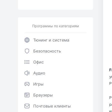
Программы по категориям
Тюнинг и система
Безопасность
Офис
F
Аудио
у
P
Игры
Браузеры
Р
р
Почтовые клиенты
к