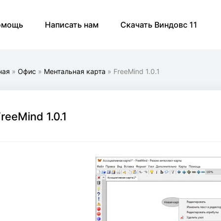
омощь
Написать нам
Скачать Виндовс 11
ная
»
Офис
»
Ментальная карта
» FreeMind 1.0.1
reeMind 1.0.1