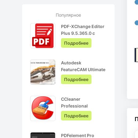
Популярное
PDF-XChange Editor
Plus 9.5.365.0 с
ключом лицензии +
Подробнее
Pro на Русском
Autodesk
FeatureCAM Ultimate
2022.0.3 + crack
Подробнее
CCleaner
Professional
6.05.10110 + ключ
Подробнее
активации + Repack
PDFelement Pro