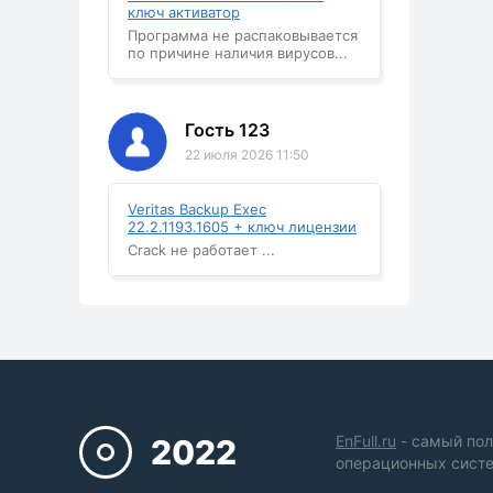
ключ активатор
Программа не распаковывается
по причине наличия вирусов...
Гость 123
22 июля 2026 11:50
Veritas Backup Exec
22.2.1193.1605 + ключ лицензии
Crack не работает ...
EnFull.ru
- самый пол
2022
операционных систе