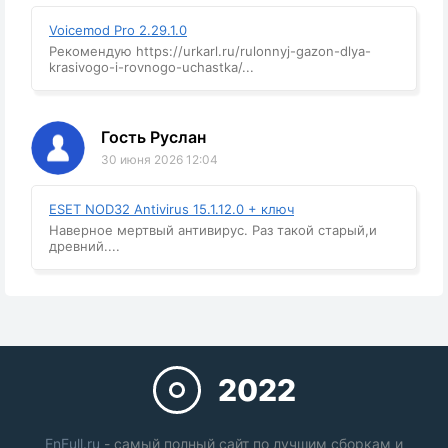
Voicemod Pro 2.29.1.0
Рекомендую https://urkarl.ru/rulonnyj-gazon-dlya-
krasivogo-i-rovnogo-uchastka/...
Гость Руслан
30 июня 2026 12:04
ESET NOD32 Antivirus 15.1.12.0 + ключ
Наверное мертвый антивирус. Раз такой старый,и
древний....
2022
EnFull.ru
- самый полный сайт по лучшим сборкам и