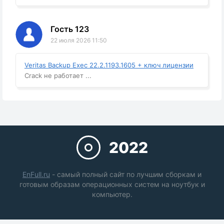
Гость 123
22 июля 2026 11:50
Veritas Backup Exec 22.2.1193.1605 + ключ лицензии
Crack не работает ...
2022
EnFull.ru
- самый полный сайт по лучшим сборкам и
готовым образам операционных систем на ноутбук и
компьютер.