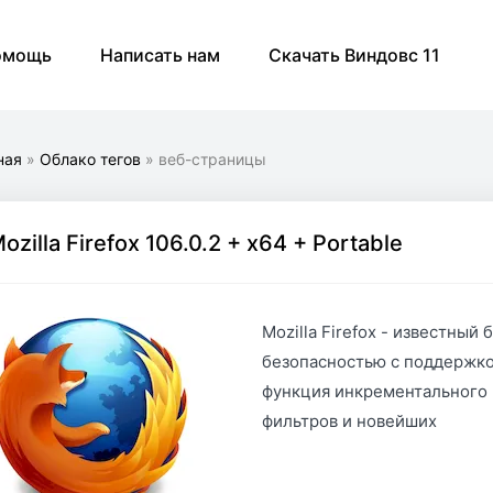
омощь
Написать нам
Скачать Виндовс 11
ная
»
Облако тегов
» веб-страницы
ozilla Firefox 106.0.2 + x64 + Portable
Mozilla Firefox - известный
безопасностью с поддержко
функция инкрементального 
фильтров и новейших