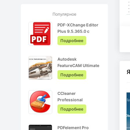
Популярное
PDF-XChange Editor
Plus 9.5.365.0 с
ключом лицензии +
Подробнее
Pro на Русском
Autodesk
FeatureCAM Ultimate
Я
2022.0.3 + crack
Подробнее
CCleaner
Professional
6.05.10110 + ключ
Подробнее
активации + Repack
PDFelement Pro