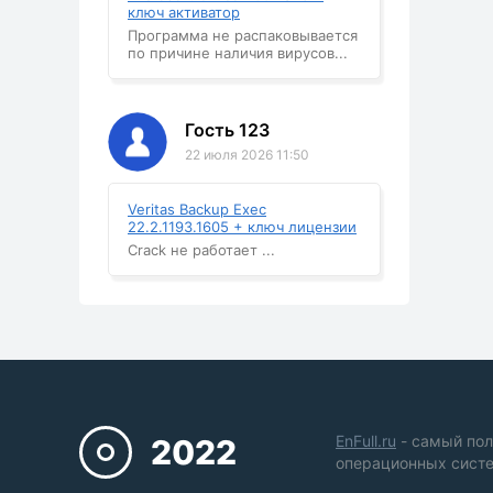
ключ активатор
Программа не распаковывается
по причине наличия вирусов...
Гость 123
22 июля 2026 11:50
Veritas Backup Exec
22.2.1193.1605 + ключ лицензии
Crack не работает ...
EnFull.ru
- самый пол
2022
операционных систе