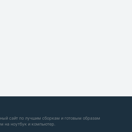
ный сайт по лучшим сборкам и готовым образам
м на ноутбук и компьютер.