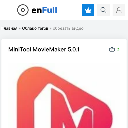
en
Full
Главная
»
Облако тегов
» обрезать видео
MiniTool MovieMaker 5.0.1
2