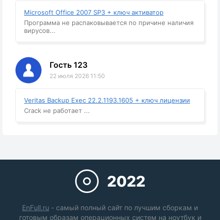
Microsoft Office 2007 SP3 + ключ активатор
Программа не распаковывается по причине наличия
вирусов...
Гость 123
22 июля 2026 11:50
Veritas Backup Exec 22.2.1193.1605 + ключ лицензии
Crack не работает ...
2022
EnFull.ru
- самый полный сайт по лучшим сборкам и
готовым образам операционных систем на ноутбук и