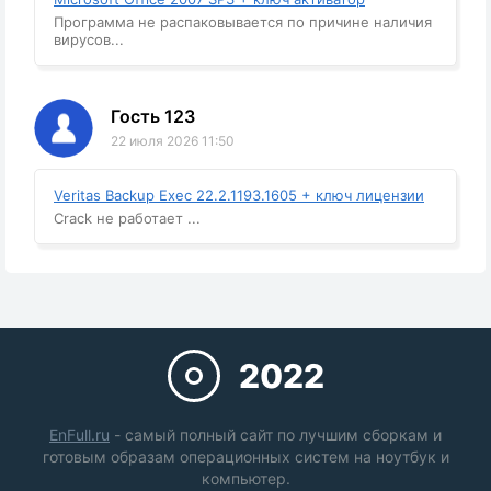
Программа не распаковывается по причине наличия
вирусов...
Гость 123
22 июля 2026 11:50
Veritas Backup Exec 22.2.1193.1605 + ключ лицензии
Crack не работает ...
2022
EnFull.ru
- самый полный сайт по лучшим сборкам и
готовым образам операционных систем на ноутбук и
компьютер.