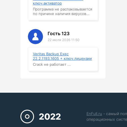
ключ активатор
Программа не распаковывается
по причине наличия вирусов...
Гость 123
22 июля 2026 11:50
Veritas Backup Exec
22.2.1193.1605 + ключ лицензии
Crack не работает ...
EnFull.ru
- самый пол
2022
операционных систе