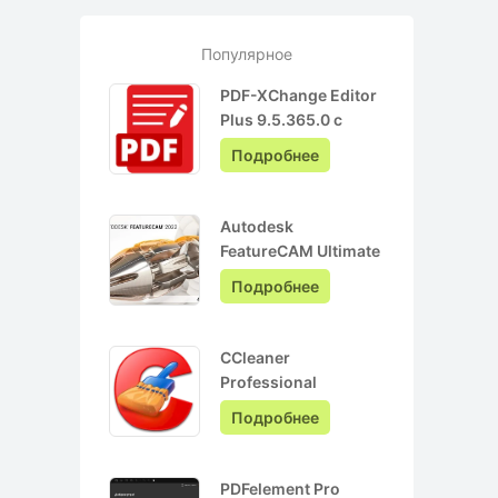
Популярное
PDF-XChange Editor
Plus 9.5.365.0 с
ключом лицензии +
Подробнее
Pro на Русском
Autodesk
FeatureCAM Ultimate
2022.0.3 + crack
Подробнее
CCleaner
Professional
6.05.10110 + ключ
Подробнее
активации + Repack
PDFelement Pro