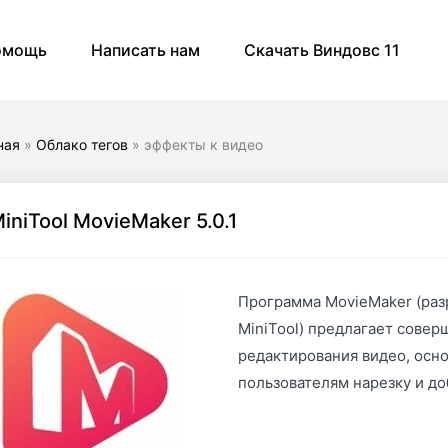
омощь
Написать нам
Скачать Виндовс 11
ная
»
Облако тегов
» эффекты к видео
iniTool MovieMaker 5.0.1
Программа MovieMaker (раз
MiniTool) предлагает сове
редактирования видео, осн
пользователям нарезку и д