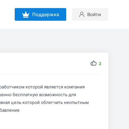
Поддержка
Войти
2
работчиком которой является компания
ршенно бесплатную возможность для
овная цель которой облегчить неопытным
обавление