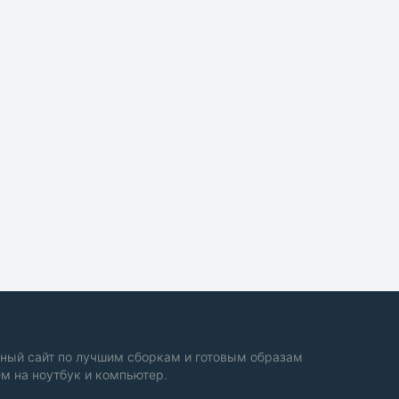
ный сайт по лучшим сборкам и готовым образам
м на ноутбук и компьютер.