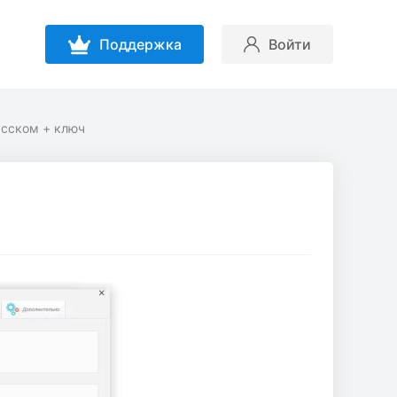
Поддержка
Войти
усском + ключ