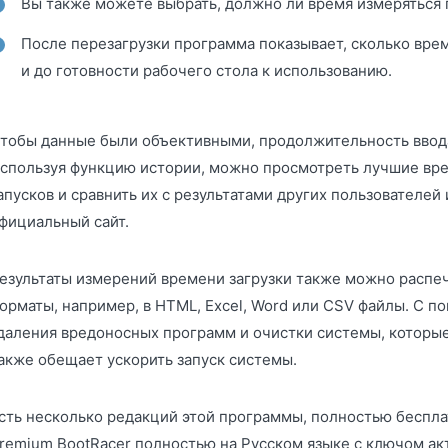
Вы также можете выбрать, должно ли время измеряться п
После перезагрузки программа показывает, сколько вре
и до готовности рабочего стола к использованию.
тобы данные были объективными, продолжительность ввода
спользуя функцию истории, можно просмотреть лучшие вре
апусков и сравнить их с результатами других пользователей
фициальный сайт.
езультаты измерений времени загрузки также можно распеч
орматы, например, в HTML, Excel, Word или CSV файлы. С 
даления вредоносных программ и очистки системы, которы
акже обещает ускорить запуск системы.
сть несколько редакций этой программы, полностью беспла
remium BootRacer полностью на Русском языке с ключом ак