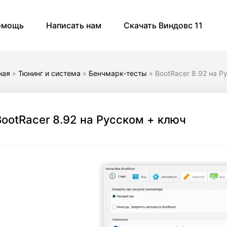
омощь
Написать нам
Скачать Виндовс 11
ная
»
Тюнинг и система
»
Бенчмарк-тесты
» BootRacer 8.92 на Р
BootRacer 8.92 на Русском + ключ