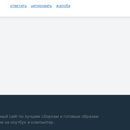
ответить
цитировать
жалоба
ный сайт по лучшим сборкам и готовым образам
м на ноутбук и компьютер.