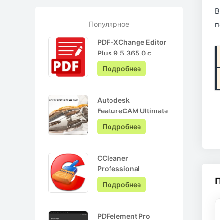
В
Популярное
п
PDF-XChange Editor
Plus 9.5.365.0 с
ключом лицензии +
Подробнее
Pro на Русском
Autodesk
FeatureCAM Ultimate
2022.0.3 + crack
Подробнее
CCleaner
Professional
6.05.10110 + ключ
Подробнее
активации + Repack
PDFelement Pro