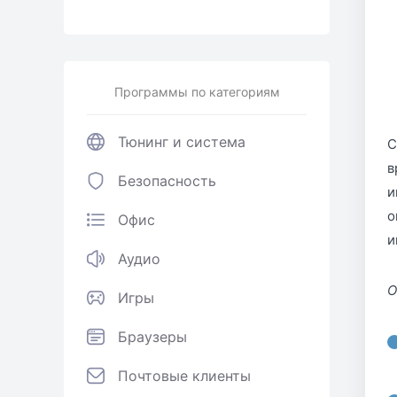
Программы по категориям
Тюнинг и система
С
в
Безопасность
и
о
Офис
и
Аудио
О
Игры
Браузеры
Почтовые клиенты