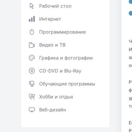
Рабочий стол
Интернет
Программирование
Ч
Видео и ТВ
И
з
Графика и фотографии
о
CD-DVD и Blu-Ray
Р
Обучающие программы
ф
Хобби и отдых
у
т
Веб-дизайн
Е
P