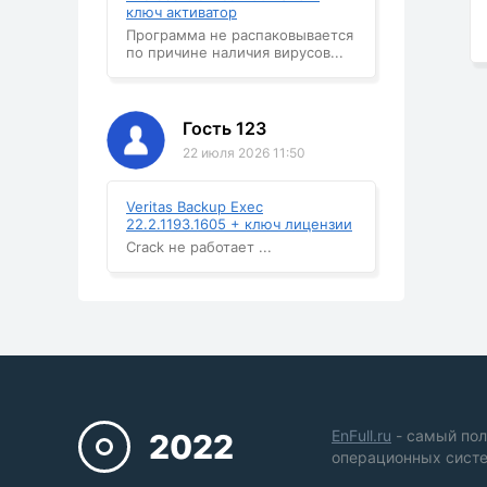
ключ активатор
Программа не распаковывается
по причине наличия вирусов...
Гость 123
22 июля 2026 11:50
Veritas Backup Exec
22.2.1193.1605 + ключ лицензии
Crack не работает ...
EnFull.ru
- самый пол
2022
операционных систе