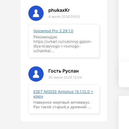
phukaxKr
4 июля 2026 09:53
Voicemod Pro 2.29.1.0
Рекомендую
https://urkarl.ru/rulonnyj-gazon-
dlya-krasivogo-i-rovnogo-
uchastka/...
Гость Руслан
30 июня 2026 12:04
ESET NOD32 Antivirus 15.1.12.0 +
ключ
Наверное мертвый антивирус.
Раз такой старый,и древний....