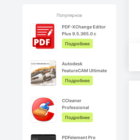
Популярное
PDF-XChange Editor
Plus 9.5.365.0 с
ключом лицензии +
Подробнее
Pro на Русском
Autodesk
FeatureCAM Ultimate
2022.0.3 + crack
Подробнее
CCleaner
Professional
6.05.10110 + ключ
Подробнее
активации + Repack
PDFelement Pro