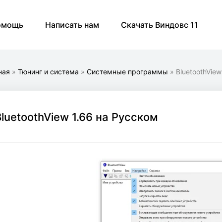
омощь
Написать нам
Скачать Виндовс 11
ная
»
Тюнинг и система
»
Системные программы
» BluetoothView
BluetoothView 1.66 на Русском