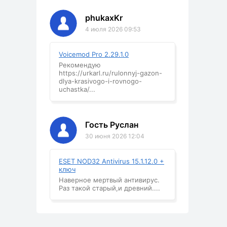
phukaxKr
4 июля 2026 09:53
Voicemod Pro 2.29.1.0
Рекомендую
https://urkarl.ru/rulonnyj-gazon-
dlya-krasivogo-i-rovnogo-
uchastka/...
Гость Руслан
30 июня 2026 12:04
ESET NOD32 Antivirus 15.1.12.0 +
ключ
Наверное мертвый антивирус.
Раз такой старый,и древний....