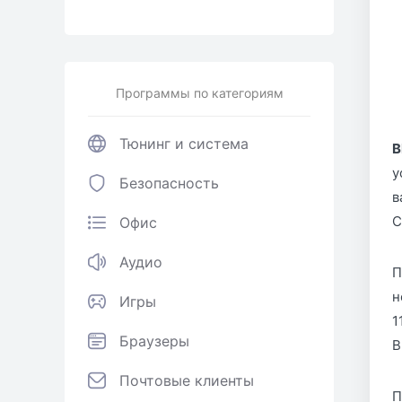
Программы по категориям
Тюнинг и система
B
у
Безопасность
в
С
Офис
Аудио
П
н
Игры
1
Браузеры
B
Почтовые клиенты
П