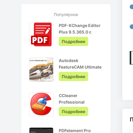
Популярное
PDF-XChange Editor
Plus 9.5.365.0 с
ключом лицензии +
Подробнее
Pro на Русском
Autodesk
FeatureCAM Ultimate
2022.0.3 + crack
Подробнее
CCleaner
Professional
6.05.10110 + ключ
Подробнее
активации + Repack
PDFelement Pro