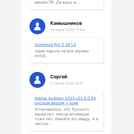
вашем ПК. Да вашу ж...
Камышников
14 июля 2026 17:44
Voicemod Pro 2.29.1.0
чувак пароль на все ахривы
enfull...
Сергей
11 июля 2026 18:21
Adobe Audition 2023 v23.0.0.54
русская версия + кряк
Установилось. НО, Русского
языка нет, ключа активации
тоже нет. Имейте это ввиду. А в
частых...