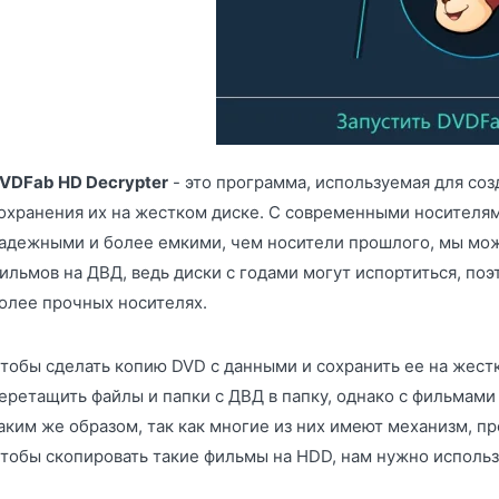
VDFab HD Decrypter
- это программа, используемая для со
охранения их на жестком диске. С современными носителя
адежными и более емкими, чем носители прошлого, мы мо
ильмов на ДВД, ведь диски с годами могут испортиться, поэ
олее прочных носителях.
тобы сделать копию DVD с данными и сохранить ее на жестко
еретащить файлы и папки с ДВД в папку, однако с фильмами
аким же образом, так как многие из них имеют механизм, 
тобы скопировать такие фильмы на HDD, нам нужно исполь