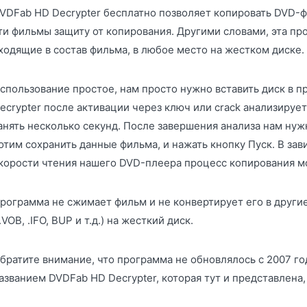
VDFab HD Decrypter бесплатно позволяет копировать DVD-ф
ти фильмы защиту от копирования. Другими словами, эта пр
ходящие в состав фильма, в любое место на жестком диске.
спользование простое, нам просто нужно вставить диск в п
ecrypter после активации через ключ или crack анализируе
анять несколько секунд. После завершения анализа нам нужн
отим сохранить данные фильма, и нажать кнопку Пуск. В за
корости чтения нашего DVD-плеера процесс копирования мож
рограмма не сжимает фильм и не конвертирует его в другие
 .VOB, .IFO, BUP и т.д.) на жесткий диск.
братите внимание, что программа не обновлялось с 2007 го
азванием DVDFab HD Decrypter, которая тут и представлена,