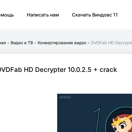
омощь
Написать нам
Скачать Виндовс 11
ная
»
Видео и ТВ
»
Конвертирование видео
» DVDFab HD Decrypter
DVDFab HD Decrypter 10.0.2.5 + crack