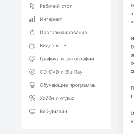
D
Рабочий стол
э
Интернет
в
Программирование
И
Видео и ТВ
D
з
Графика и фотографии
х
с
CD-DVD и Blu-Ray
Обучающие программы
П
(
Хобби и отдых
Веб-дизайн
О
н