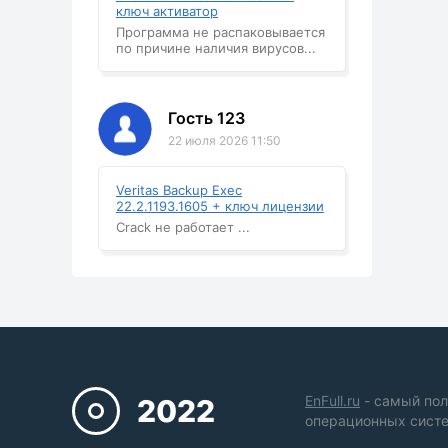
ключ активатор
Программа не распаковывается
по причине наличия вирусов...
Гость 123
22 июля 2026 11:50
Veritas Backup Exec
22.2.1193.1605 + ключ лицензии
Crack не работает ...
EnFull.ru
- самый пол
2022
операционных систе