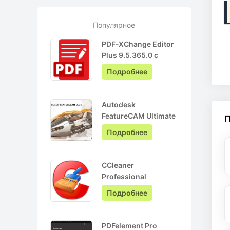
Популярное
PDF-XChange Editor
Plus 9.5.365.0 с
ключом лицензии +
Подробнее
Pro на Русском
Autodesk
FeatureCAM Ultimate
2022.0.3 + crack
Подробнее
CCleaner
Professional
6.05.10110 + ключ
Подробнее
активации + Repack
PDFelement Pro