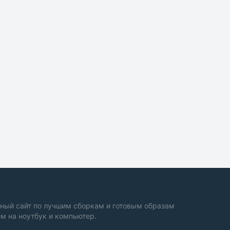
ный сайт по лучшим сборкам и готовым образам
м на ноутбук и компьютер.