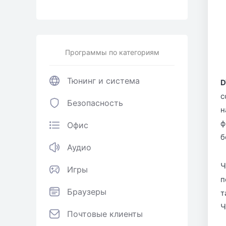
Программы по категориям
Тюнинг и система
D
с
Безопасность
н
ф
Офис
б
Аудио
Ч
Игры
п
Браузеры
т
Ч
Почтовые клиенты