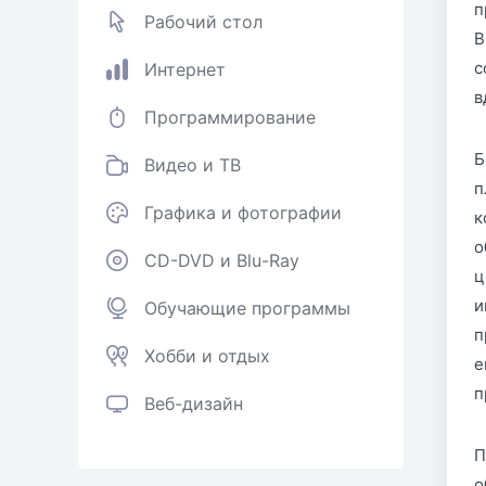
п
Рабочий стол
В
с
Интернет
в
Программирование
Б
Видео и ТВ
п
Графика и фотографии
к
о
CD-DVD и Blu-Ray
ц
и
Обучающие программы
п
Хобби и отдых
е
п
Веб-дизайн
П
о