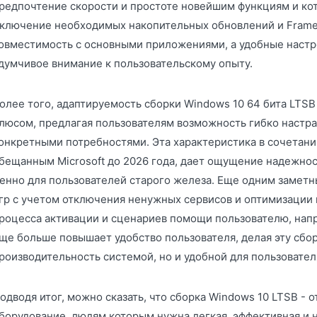
редпочтение скорости и простоте новейшим функциям и ко
ключение необходимых накопительных обновлений и Framew
овместимость с основными приложениями, а удобные наст
думчивое внимание к пользовательскому опыту.
олее того, адаптируемость сборки Windows 10 64 бита LTS
люсом, предлагая пользователям возможность гибко настраи
онкретными потребностями. Эта характеристика в сочетан
бещанным Microsoft до 2026 года, дает ощущение надежнос
енно для пользователей старого железа. Еще одним замет
гр с учетом отключения ненужных сервисов и оптимизации
роцесса активации и сценариев помощи пользователю, нап
ще больше повышает удобство пользователя, делая эту сбо
роизводительность системой, но и удобной для пользовател
одводя итог, можно сказать, что сборка Windows 10 LTSB - о
борудование, людям которым нужна легкая, эффективная и 