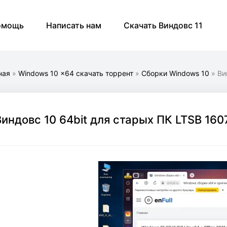
омощь
Написать нам
Скачать Виндовс 11
ная
»
Windows 10 x64 скачать торрент
»
Cборки Windows 10
» Ви
Виндовс 10 64bit для старых ПК LTSB 160