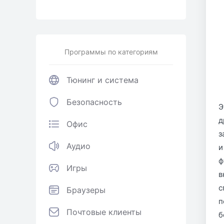
Программы по категориям
Тюнинг и система
Безопасность
Э
д
Офис
з
Аудио
и
ф
Игры
в
с
Браузеры
п
Почтовые клиенты
б