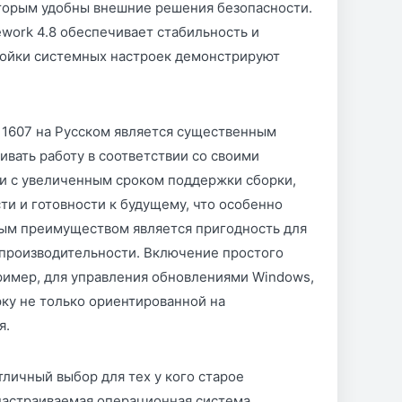
торым удобны внешние решения безопасности.
ork 4.8 обеспечивает стабильность и
ройки системных настроек демонстрируют
B 1607 на Русском является существенным
вать работу в соответствии со своими
ии с увеличенным сроком поддержки сборки,
ти и готовности к будущему, что особенно
ным преимуществом является пригодность для
 производительности. Включение простого
ример, для управления обновлениями Windows,
рку не только ориентированной на
я.
тличный выбор для тех у кого старое
настраиваемая операционная система.