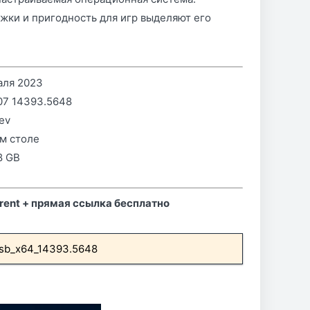
жки и пригодность для игр выделяют его
аля 2023
607 14393.5648
Rev
ем столе
.8 GB
rrent + прямая ссылка бесплатно
tsb_x64_14393.5648