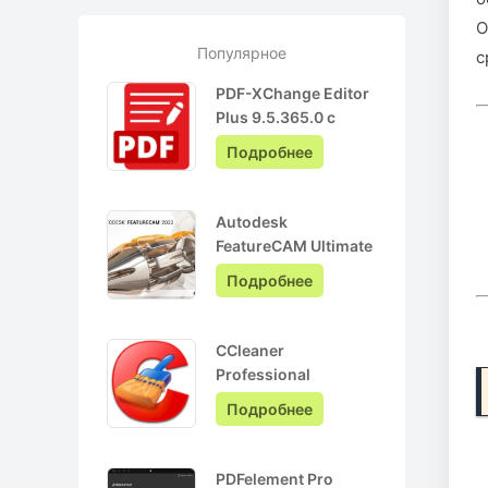
О
Популярное
с
PDF-XChange Editor
Plus 9.5.365.0 с
ключом лицензии +
Подробнее
Pro на Русском
Autodesk
FeatureCAM Ultimate
2022.0.3 + crack
Подробнее
CCleaner
Professional
6.05.10110 + ключ
Подробнее
активации + Repack
PDFelement Pro