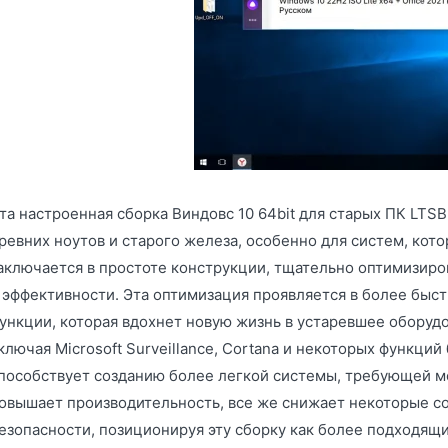
та настроенная сборка Виндовс 10 64bit для старых ПК LTS
ревних ноутов и старого железа, особенно для систем, кот
аключается в простоте конструкции, тщательно оптимизир
 эффективности. Эта оптимизация проявляется в более быс
ункции, которая вдохнет новую жизнь в устаревшее оборуд
ключая Microsoft Surveillance, Cortana и некоторых функци
пособствует созданию более легкой системы, требующей м
овышает производительность, все же снижает некоторые 
езопасности, позиционируя эту сборку как более подходящи