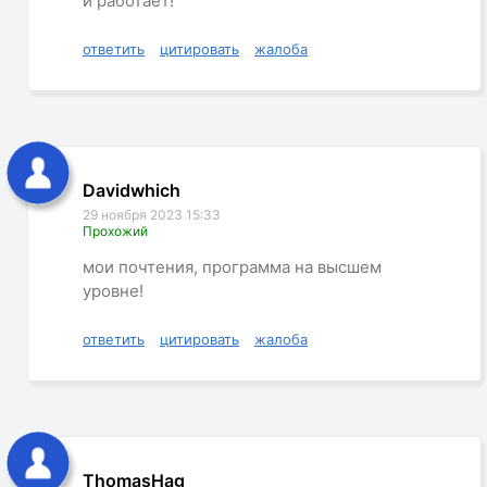
и работает!
ответить
цитировать
жалоба
Davidwhich
29 ноября 2023 15:33
Прохожий
мои почтения, программа на высшем
уровне!
ответить
цитировать
жалоба
ThomasHag