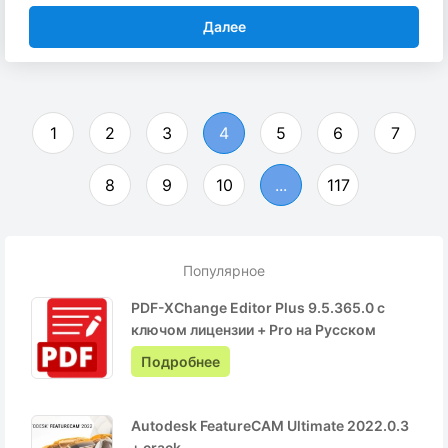
Далее
1
2
3
4
5
6
7
8
9
10
...
117
Популярное
PDF-XChange Editor Plus 9.5.365.0 с
ключом лицензии + Pro на Русском
Подробнее
Autodesk FeatureCAM Ultimate 2022.0.3
+ crack