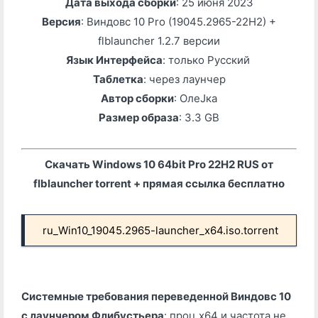
Дата выхода сборки
: 25 июня 2023
Версия
: Виндовс 10 Pro (19045.2965-22H2) +
flblauncher 1.2.7 версии
Язык Интерфейса
: только Русский
Таблетка
: через лаунчер
Автор сборки
: ОлеJка
Размер образа
: 3.3 GB
Скачать Windows 10 64bit Pro 22H2 RUS от
flblauncher torrent + прямая ссылка бесплатно
ru_Win10_19045.2965-launcher_x64.iso.torrent
Системные требования переведенной Виндовс 10
с лаунчером Флибустьера
:
проц х64 и частота не