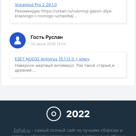
Voicemod Pro 2.29.1.0
Рекомендую https://urkarl.ru/rulonnyj-gazon-dlya-
krasivogo-i-rovnogo-uchastka/...
Гость Руслан
30 июня 2026 12:04
ESET NOD32 Antivirus 15.1.12.0 + ключ
Наверное мертвый антивирус. Раз такой старый,и
древний....
2022
EnFull.ru
- самый полный сайт по лучшим сборкам и