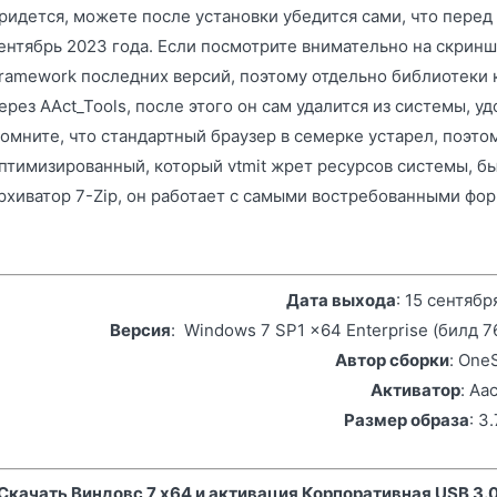
ридется, можете после установки убедится сами, что пере
ентябрь 2023 года. Если посмотрите внимательно на скринш
ramework последних версий, поэтому отдельно библиотеки 
ерез AAct_Tools, после этого он сам удалится из системы, уд
омните, что стандартный браузер в семерке устарел, поэто
птимизированный, который vtmit жрет ресурсов системы, бы
рхиватор 7-Zip, он работает с самыми востребованными фо
Дата выхода
: 15 сентябр
Версия
: Windows 7 SP1 x64 Enterprise (билд 
Автор сборки
: One
Активатор
: Aac
Размер образа
: 3
Скачать Виндовс 7 x64 и активация Корпоративная USB 3.0