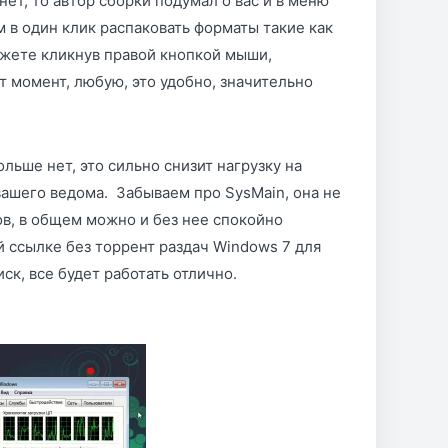
 нет, то автор сборки подумал о вас и в меню
 в один клик распаковать форматы такие как
можете кликнув правой кнопкой мыши,
 момент, любую, это удобно, значительно
льше нет, это сильно снизит нагрузку на
 вашего ведома. Забываем про SysMain, она не
ов, в общем можно и без нее спокойно
 ссылке без торрент раздач Windows 7 для
ск, все будет работать отлично.