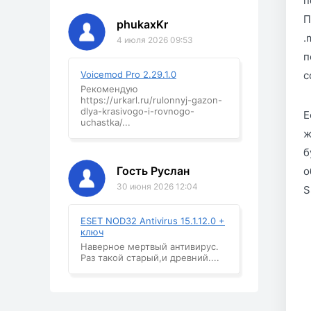
п
П
phukaxKr
.
4 июля 2026 09:53
п
Voicemod Pro 2.29.1.0
с
Рекомендую
https://urkarl.ru/rulonnyj-gazon-
dlya-krasivogo-i-rovnogo-
Е
uchastka/...
ж
б
Гость Руслан
о
30 июня 2026 12:04
S
ESET NOD32 Antivirus 15.1.12.0 +
ключ
Наверное мертвый антивирус.
Раз такой старый,и древний....