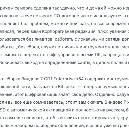
ричем семерка сделана так удачно, что и дома ей можно но
ктуальна за счет старого ПО, которое часто используется в
ыполняет без проблем, можно и поиграть, не все современн
аписал, перед вами Корпоративная редакция, плюс удачная
ользоваться без лимитов, работать с локальными сетями до
аботает, без сбоев, служит отличным инструментом для си
ы сможете через этот софт управлять всеми ПК, запрещать
локировать выход на определенные сайты, в целом полный 
та сборка Виндовс 7 СП1 Enterprise x64 содержит инструме
окальной сети, называется BitLocker – теперь злоумышлен
анные, этот шифровальщик знает свое дело. Отдельно радуе
сли вы все еще сомневаетесь, стоит вам скачать Виндовс 7
SD с автоматической активацией и полностью на русском, бо
то вам еще написать, чтоб заставить протестировать эту кр
олным набором последних обновлений, все они уже встроены