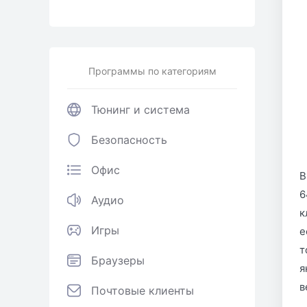
Программы по категориям
Тюнинг и система
Безопасность
Офис
В
6
Аудио
к
Игры
е
т
Браузеры
я
в
Почтовые клиенты