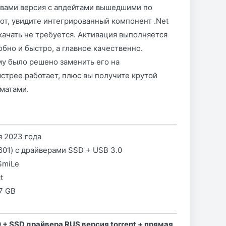
д вами версия с апдейтами вышедшими по
от, увидите интегрированный компонент .Net
качать не требуется. Активация выполняется
обно и быстро, а главное качественно.
му было решено заменить его на
стрее работает, плюс вы получите крутой
рматами.
я 2023 года
7601) с драйверами SSD + USB 3.0
SmiLe
t
.7 GB
 + SSD драйвера RUS версия torrent + прямая