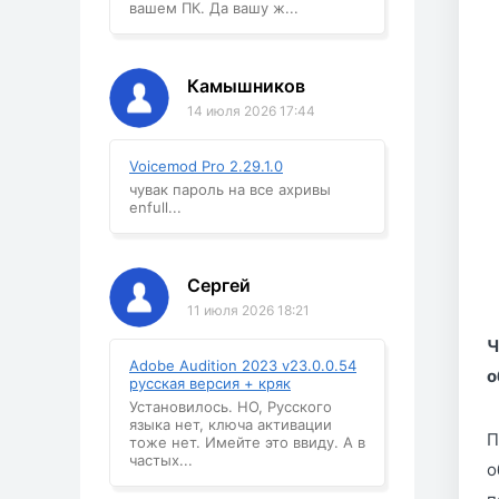
вашем ПК. Да вашу ж...
Камышников
14 июля 2026 17:44
Voicemod Pro 2.29.1.0
чувак пароль на все ахривы
enfull...
Сергей
11 июля 2026 18:21
Ч
Adobe Audition 2023 v23.0.0.54
о
русская версия + кряк
Установилось. НО, Русского
языка нет, ключа активации
П
тоже нет. Имейте это ввиду. А в
частых...
о