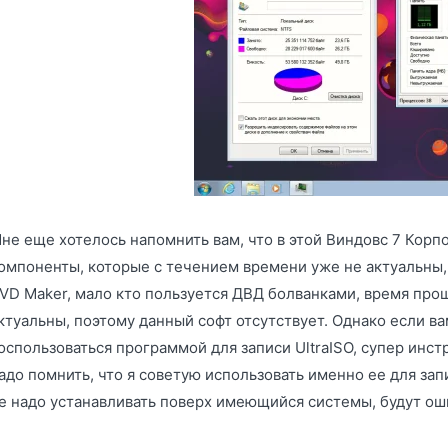
не еще хотелось напомнить вам, что в этой Виндовс 7 Кор
омпоненты, которые с течением времени уже не актуальны
VD Maker, мало кто пользуется ДВД болванками, время про
ктуальны, поэтому данный софт отсутствует. Однако если ва
оспользоваться программой для записи UltraISO, супер инст
адо помнить, что я советую использовать именно ее для зап
е надо устанавливать поверх имеющийся системы, будут оши