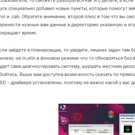
ользователь, то сможете разобраться как это делать, а если
уск специально добавил новые пункты, которые помогут вам
msi и .cab. Обратите внимание, второй плюс в том что вы с
еренести нужные вам данные в директорию указанную в этот
окращает время.
сли зайдете в планировщик, то увидите, лишних задач там бо
елезо, не m,eltn в фоновом режиме что то обновляться без
удет сама диагностировать систему, шуршать жестким диск
бойтись. Выше вам доступна возможность скачать по прямой
SD - драйвера установлены, поэтому не важно какой у вас ди