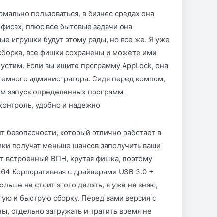
рмально пользоваться, в бизнес средах она
 офисах, плюс все бытовые задачи она
ые игрушки будут этому рады, но все же. Я уже
 сборка, все фишки сохранены и можете ими
пустим. Если вы ищите программу AppLock, она
стемного администратора. Сидя перед компом,
 им запуск определенных программ,
контроль, удобно и надежно
нт безопасности, который отлично работает в
ники получат меньше шансов заполучить ваши
т встроенный ВПН, крутая фишка, поэтому
 x64 Корпоративная с драйверами USB 3.0 +
льше не стоит этого делать, я уже не знаю,
утую и быструю сборку. Перед вами версия с
, отдельно загружать и тратить время не