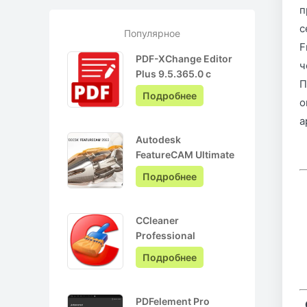
п
с
Популярное
F
PDF-XChange Editor
ч
Plus 9.5.365.0 с
П
ключом лицензии +
Подробнее
о
Pro на Русском
а
Autodesk
FeatureCAM Ultimate
2022.0.3 + crack
Подробнее
CCleaner
Professional
6.05.10110 + ключ
Подробнее
активации + Repack
PDFelement Pro