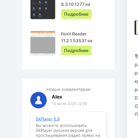
8.3.10.1277 на
Русском с ключом
Подробнее
Foxit Reader
11.2.1.53537 на
Русском
Подробнее
Т
р
р
к
Новые комментарии
р
Alex
D
14 июля 2026 22:09
О
П
5KPlayer 6.9
Вы можете использовать
5KPlayer русская версия для
прослушивания радио прямо на