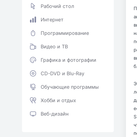
Рабочий стол
П
а
Интернет
в
Программирование
н
п
Видео и ТВ
р
в
Графика и фотографии
б
CD-DVD и Blu-Ray
Э
Обучающие программы
л
Хобби и отдых
д
е
Веб-дизайн
S
ч
п